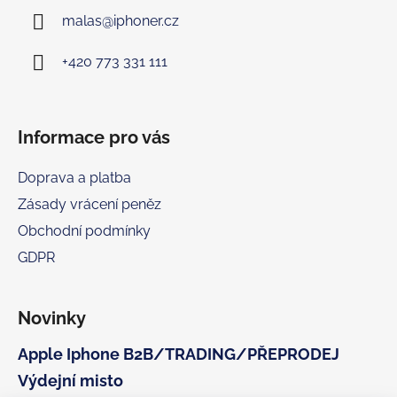
a
malas
@
iphoner.cz
t
í
+420 773 331 111
Informace pro vás
Doprava a platba
Zásady vrácení peněz
Obchodní podmínky
GDPR
Novinky
Apple Iphone B2B/TRADING/PŘEPRODEJ
Výdejní misto